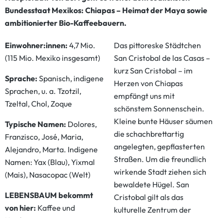
Bundesstaat Mexikos: Chiapas – Heimat der Maya sowie
ambitionierter Bio-Kaffeebauern.
Einwohner:innen:
4,7 Mio.
Das pittoreske Städtchen
(115 Mio. Mexiko insgesamt)
San Cristobal de las Casas –
kurz San Cristobal – im
Sprache:
Spanisch, indigene
Herzen von Chiapas
Sprachen, u. a. Tzotzil,
empfängt uns mit
Tzeltal, Chol, Zoque
schönstem Sonnenschein.
Kleine bunte Häuser säumen
Typische Namen:
Dolores,
die schachbrettartig
Franzisco, José, Maria,
angelegten, gepflasterten
Alejandro, Marta. Indigene
Straßen. Um die freundlich
Namen: Yax (Blau), Yixmal
wirkende Stadt ziehen sich
(Mais), Nasacopac (Welt)
bewaldete Hügel. San
LEBENSBAUM bekommt
Cristobal gilt als das
von hier:
Kaffee und
kulturelle Zentrum der