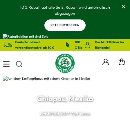
alt springen
10 % Rabatt auf alle Sets. Rabatt wird automatisch
abgezogen
SETS ENTDECKEN
Deutschlandweit
100
Der Marktführer im
versandkostenfrei ab 50 €
% Bio
Biohandel
Chiapas, Mexiko
LEBENSBAUM Weltreise