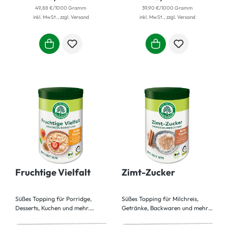
Graubrot, Toast oder Brötchen –
birnenförmige Frucht zum
49,88 €/1000 Gramm
39,90 €/1000 Gramm
die Gewürzmischung mit
Highlight jeder Stulle oder Bowl.
inkl. MwSt., zzgl. Versand
inkl. MwSt., zzgl. Versand
aromatischer Frühlingszwiebel,
Der knusprige Mix aus
fruchtiger Tomate und Fleur de
Knoblauch, feurigem Chili und
Sel toppt jede Stulle, und das
Fleur de Sel entfacht ein
ganz unkompliziert. Einfach rauf
Geschmackserlebnis, das Lust
aufs Brot und genießen!
auf eine zweite (oder dritte)
Portion macht! Unser Tipp: Das
Topping passt auch wunderbar
zu Frischkäse oder Rührei!
Fruchtige Vielfalt
Zimt-Zucker
Süßes Topping für Porridge,
Süßes Topping für Milchreis,
Desserts, Kuchen und mehr.
Getränke, Backwaren und mehr.
Fruchtig, süß und unwiderstehlich
Dieses zimtig-süße Topping
– so lässt sich dieses köstliche
macht wunschlos glücklich. Egal