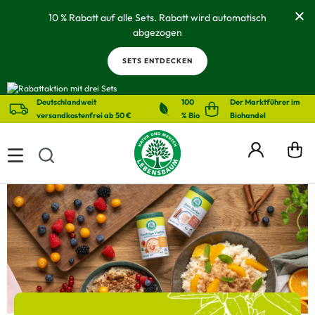
alt springen
10 % Rabatt auf alle Sets. Rabatt wird automatisch
abgezogen
SETS ENTDECKEN
Deutschlandweit
100
Der Marktführer im
versandkostenfrei ab 50 €
% Bio
Biohandel