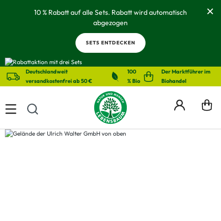
alt springen
10 % Rabatt auf alle Sets. Rabatt wird automatisch
abgezogen
SETS ENTDECKEN
Deutschlandweit
100
Der Marktführer im
versandkostenfrei ab 50 €
% Bio
Biohandel
FAQs / Häufige Fragen
Ihre Frage ist nicht dabei? Kontaktieren
Sie uns gerne.