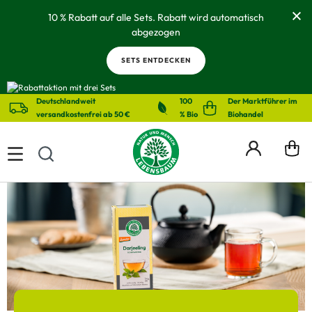
alt springen
10 % Rabatt auf alle Sets. Rabatt wird automatisch
abgezogen
SETS ENTDECKEN
Deutschlandweit
100
Der Marktführer im
versandkostenfrei ab 50 €
% Bio
Biohandel