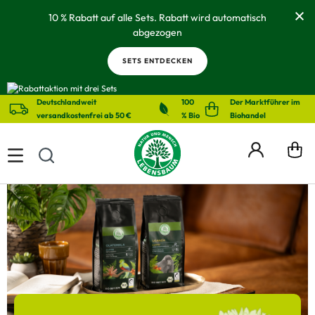
alt springen
10 % Rabatt auf alle Sets. Rabatt wird automatisch
abgezogen
SETS ENTDECKEN
Deutschlandweit
100
Der Marktführer im
versandkostenfrei ab 50 €
% Bio
Biohandel