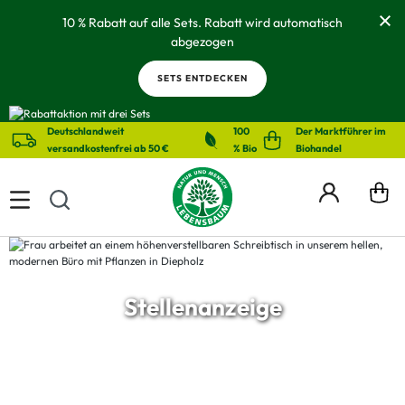
alt springen
10 % Rabatt auf alle Sets. Rabatt wird automatisch
abgezogen
SETS ENTDECKEN
Deutschlandweit
100
Der Marktführer im
versandkostenfrei ab 50 €
% Bio
Biohandel
Stellenanzeige