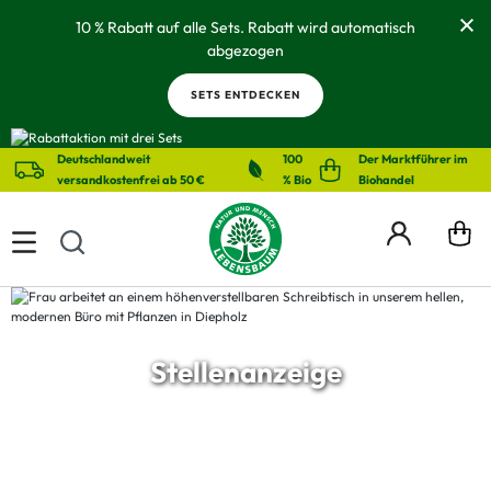
alt springen
10 % Rabatt auf alle Sets. Rabatt wird automatisch
abgezogen
SETS ENTDECKEN
Deutschlandweit
100
Der Marktführer im
versandkostenfrei ab 50 €
% Bio
Biohandel
Stellenanzeige