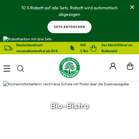
alt springen
10 % Rabatt auf alle Sets. Rabatt wird automatisch
abgezogen
SETS ENTDECKEN
Deutschlandweit
100
Der Marktführer im
versandkostenfrei ab 50 €
% Bio
Biohandel
Bio-Bistro