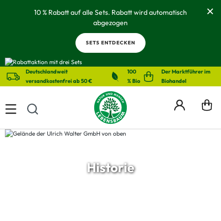
alt springen
10 % Rabatt auf alle Sets. Rabatt wird automatisch
abgezogen
SETS ENTDECKEN
Deutschlandweit
100
Der Marktführer im
versandkostenfrei ab 50 €
% Bio
Biohandel
Historie