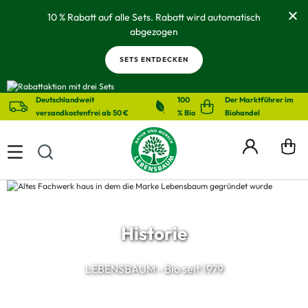
alt springen
10 % Rabatt auf alle Sets. Rabatt wird automatisch
abgezogen
SETS ENTDECKEN
Deutschlandweit
100
Der Marktführer im
versandkostenfrei ab 50 €
% Bio
Biohandel
Historie
LEBENSBAUM - Bio seit 1979