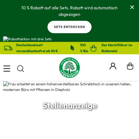
alt springen
10 % Rabatt auf alle Sets. Rabatt wird automatisch
abgezogen
SETS ENTDECKEN
Deutschlandweit
100
Der Marktführer im
versandkostenfrei ab 50 €
% Bio
Biohandel
Stellenanzeige