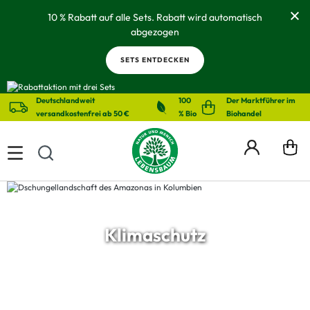
alt springen
10 % Rabatt auf alle Sets. Rabatt wird automatisch
abgezogen
SETS ENTDECKEN
Deutschlandweit
100
Der Marktführer im
versandkostenfrei ab 50 €
% Bio
Biohandel
Klimaschutz