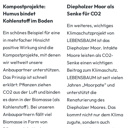
Kompostprojekte:
Diepholzer Moor als
Humus bindet
Senke für CO2
Kohlenstoff im Boden
Ein weiteres, wichtiges
Ein schönes Beispiel für eine
Klimaschutzprojekt von
in mehrfacher Hinsicht
LEBENSBAUM ist das
positive Wirkung sind die
Diepholzer Moor. Intakte
Kompostprojekte, mit denen
Moore leisten als CO2-
wir weltweit unsere
Senke einen wichtigen
Anbaupartner unterstützen.
Beitrag zum Klimaschutz.
Das Prinzip ist schnell
LEBENSBAUM ist seit vielen
erklärt: Pflanzen ziehen
Jahren „Moorpate“ und
CO2 aus der Luft und binden
unterstützt die
es dann in der Biomasse (als
Renaturierung des
Kohlenstoff). Bei unseren
Diepholzer Moores. Das
Anbaupartnern fällt viel
kommt nicht nur dem Klima
Biomasse in Form von
zugute, sondern auch