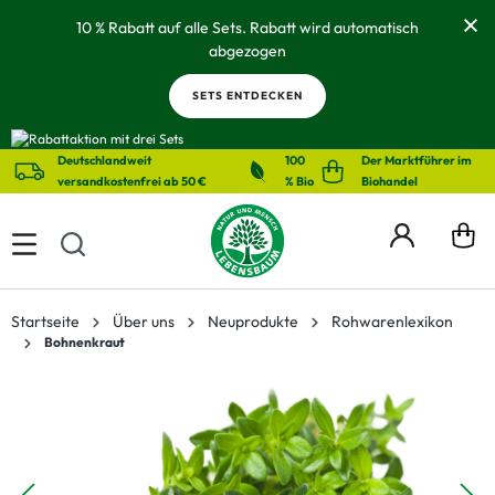
alt springen
10 % Rabatt auf alle Sets. Rabatt wird automatisch
abgezogen
SETS ENTDECKEN
Deutschlandweit
100
Der Marktführer im
versandkostenfrei ab 50 €
% Bio
Biohandel
Startseite
Über uns
Neuprodukte
Rohwarenlexikon
Bohnenkraut