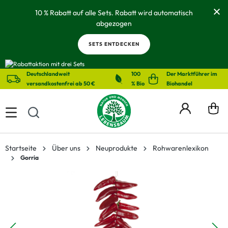
alt springen
10 % Rabatt auf alle Sets. Rabatt wird automatisch
abgezogen
SETS ENTDECKEN
Deutschlandweit
100
Der Marktführer im
versandkostenfrei ab 50 €
% Bio
Biohandel
Startseite
Über uns
Neuprodukte
Rohwarenlexikon
Gorria