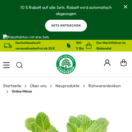
alt springen
10 % Rabatt auf alle Sets. Rabatt wird automatisch
abgezogen
SETS ENTDECKEN
Deutschlandweit
100
Der Marktführer im
versandkostenfrei ab 50 €
% Bio
Biohandel
Startseite
Über uns
Neuprodukte
Rohwarenlexikon
Grüne Minze