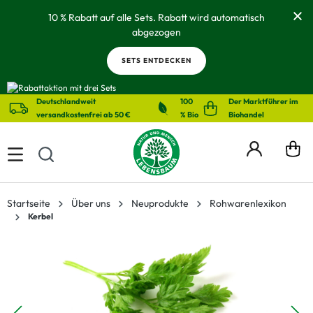
alt springen
10 % Rabatt auf alle Sets. Rabatt wird automatisch
abgezogen
SETS ENTDECKEN
Deutschlandweit
100
Der Marktführer im
versandkostenfrei ab 50 €
% Bio
Biohandel
Startseite
Über uns
Neuprodukte
Rohwarenlexikon
Kerbel