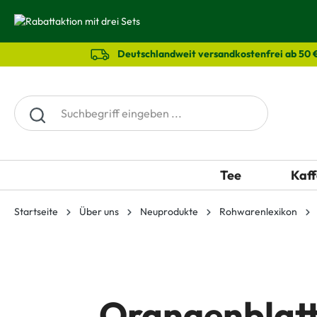
springen
Zur Hauptnavigation springen
Deutschlandweit versandkostenfrei ab 50 
Tee
Kaff
Startseite
Über uns
Neuprodukte
Rohwarenlexikon
Orangenblat