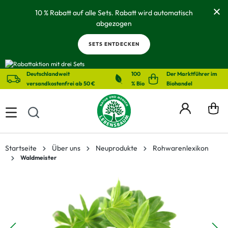
alt springen
10 % Rabatt auf alle Sets. Rabatt wird automatisch
abgezogen
SETS ENTDECKEN
Deutschlandweit
100
Der Marktführer im
versandkostenfrei ab 50 €
% Bio
Biohandel
Startseite
Über uns
Neuprodukte
Rohwarenlexikon
Waldmeister