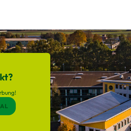
kt?
erbung!
AL