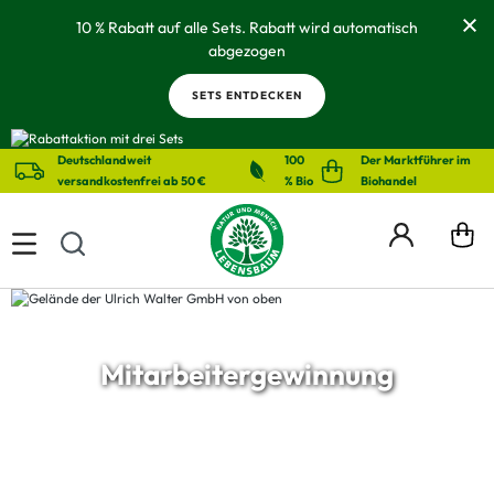
alt springen
10 % Rabatt auf alle Sets. Rabatt wird automatisch
abgezogen
SETS ENTDECKEN
Deutschlandweit
100
Der Marktführer im
versandkostenfrei ab 50 €
% Bio
Biohandel
Mitarbeitergewinnung