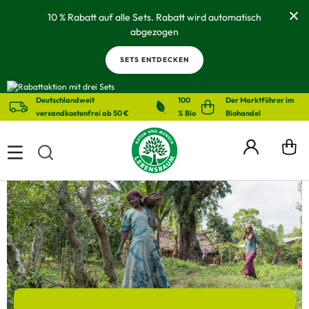
alt springen
10 % Rabatt auf alle Sets. Rabatt wird automatisch
abgezogen
SETS ENTDECKEN
Deutschlandweit
100
Der Marktführer im
versandkostenfrei ab 50 €
% Bio
Biohandel