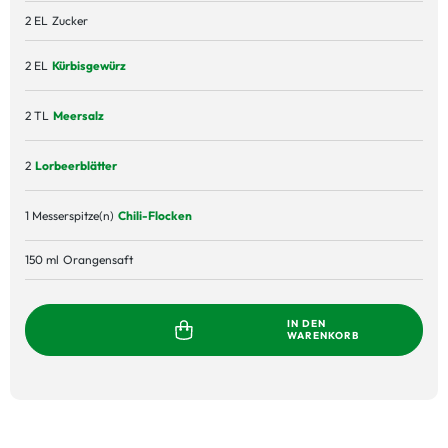
2 EL
Zucker
2 EL
Kürbisgewürz
2 TL
Meersalz
2
Lorbeerblätter
1 Messerspitze(n)
Chili-Flocken
150 ml
Orangensaft
IN DEN
WARENKORB