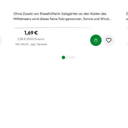
Ohne Zusatz von RieselhilfenIn Salzgärten an den Küsten des
Z
Mittelmeers wird dieses feine Salz gewonnen. Sonne und Wind
o
m
bringen es hervor. Es wartet nur darauf, geerntet, getrocknet und
u
gereinigt zu werden, um Ihre Küche zu bereichern.
g
1,69 €
D
3,38 €/1000 Gramm
inkl. MwSt., zzgl. Versand