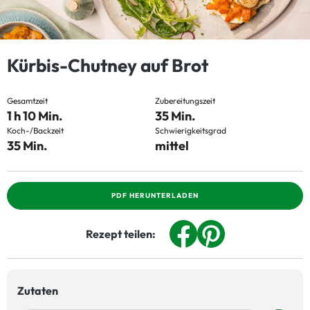
Kürbis-Chutney auf Brot
Gesamtzeit
Zubereitungszeit
1 h 10 Min.
35 Min.
Koch-/Backzeit
Schwierigkeitsgrad
35 Min.
mittel
PDF HERUNTERLADEN
Rezept teilen:
Zutaten