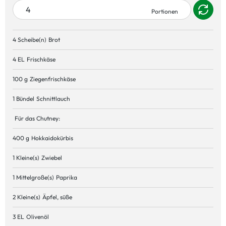
4 Scheibe(n)
Brot
4 EL
Frischkäse
100 g
Ziegenfrischkäse
1 Bündel
Schnittlauch
Für das Chutney:
400 g
Hokkaidokürbis
1 Kleine(s)
Zwiebel
1 Mittelgroße(s)
Paprika
2 Kleine(s)
Äpfel, süße
3 EL
Olivenöl