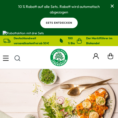
alt springen
10 % Rabatt auf alle Sets. Rabatt wird automatisch
abgezogen
SETS ENTDECKEN
Deutschlandweit
100
Der Marktführer im
versandkostenfrei ab 50 €
% Bio
Biohandel