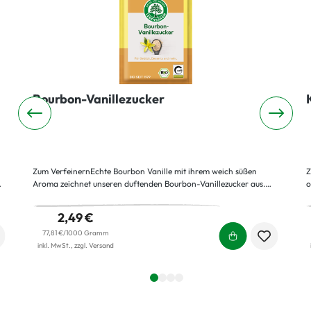
Bourbon-Vanillezucker
Zum VerfeinernEchte Bourbon Vanille mit ihrem weich süßen
Z
,
Aroma zeichnet unseren duftenden Bourbon-Vanillezucker aus.
o
Verfeinern Sie damit von Apfelmus bis Zwetschenkuchen.
u
g
2,49 €
t
D
l
77,81 €/1000 Gramm
inkl. MwSt., zzgl. Versand