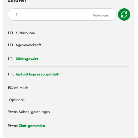
Zutaten
1 EL
Kürbispüree
1 EL
Agavendicksaft
1 TL
Kürbisgewürz
1 TL
Instant Espresso, gehäuft
150 ml
Milch
Optional:
Etwas
Sahne, geschlagen
Etwas
Zimt, gemahlen