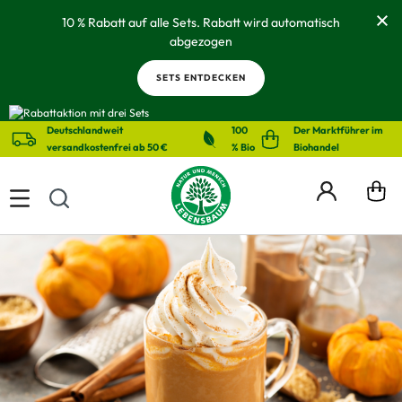
alt springen
10 % Rabatt auf alle Sets. Rabatt wird automatisch
abgezogen
SETS ENTDECKEN
Deutschlandweit
100
Der Marktführer im
versandkostenfrei ab 50 €
% Bio
Biohandel