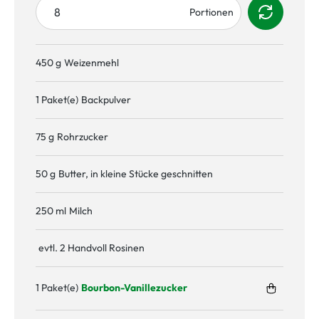
450 g
Weizenmehl
1 Paket(e)
Backpulver
75 g
Rohrzucker
50 g
Butter, in kleine Stücke geschnitten
250 ml
Milch
evtl. 2 Handvoll Rosinen
1 Paket(e)
Bourbon-Vanillezucker