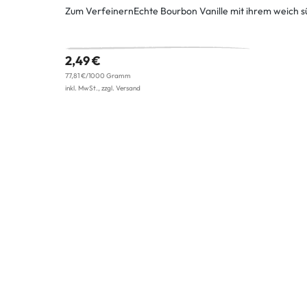
Zum VerfeinernEchte Bourbon Vanille mit ihrem weich s
2,49 €
77,81 €/1000 Gramm
inkl. MwSt., zzgl. Versand