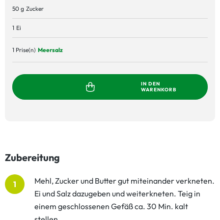
50 g
Zucker
1
Ei
1 Prise(n)
Meersalz
IN DEN
WARENKORB
Zubereitung
Mehl, Zucker und Butter gut miteinander verkneten.
1
Ei und Salz dazugeben und weiterkneten. Teig in
einem geschlossenen Gefäß ca. 30 Min. kalt
stellen.