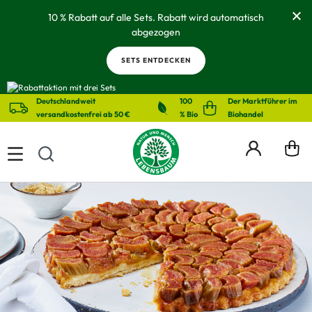
alt springen
10 % Rabatt auf alle Sets. Rabatt wird automatisch
abgezogen
SETS ENTDECKEN
Deutschlandweit
100
Der Marktführer im
versandkostenfrei ab 50 €
% Bio
Biohandel