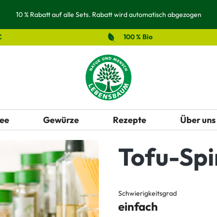
10 % Rabatt auf alle Sets. Rabatt wird automatisch abgezogen
€
100 % Bio
ee
Gewürze
Rezepte
Über uns
Tofu-Spi
Schwierigkeitsgrad
einfach