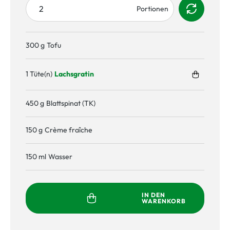
300 g
Tofu
1 Tüte(n)
Lachsgratin
450 g
Blattspinat (TK)
150 g
Crème fraîche
150 ml
Wasser
IN DEN
WARENKORB