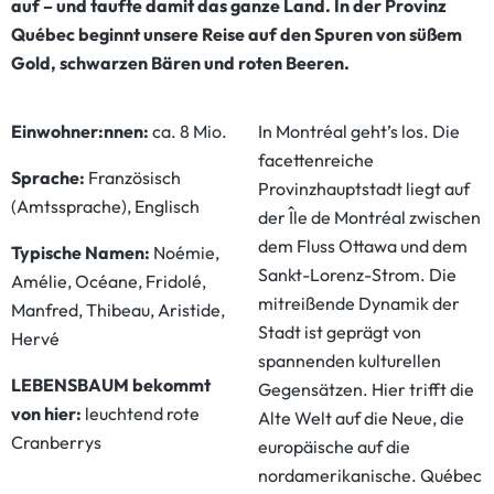
auf – und taufte damit das ganze Land. In der Provinz
Québec beginnt unsere Reise auf den Spuren von süßem
Gold, schwarzen Bären und roten Beeren.
Einwohner:nnen:
ca. 8 Mio.
In Montréal geht’s los. Die
facettenreiche
Sprache:
Französisch
Provinzhauptstadt liegt auf
(Amtssprache), Englisch
der Île de Montréal zwischen
dem Fluss Ottawa und dem
Typische Namen:
Noémie,
Sankt-Lorenz-Strom. Die
Amélie, Océane, Fridolé,
mitreißende Dynamik der
Manfred, Thibeau, Aristide,
Stadt ist geprägt von
Hervé
spannenden kulturellen
LEBENSBAUM bekommt
Gegensätzen. Hier trifft die
von hier:
leuchtend rote
Alte Welt auf die Neue, die
Cranberrys
europäische auf die
nordamerikanische. Québec