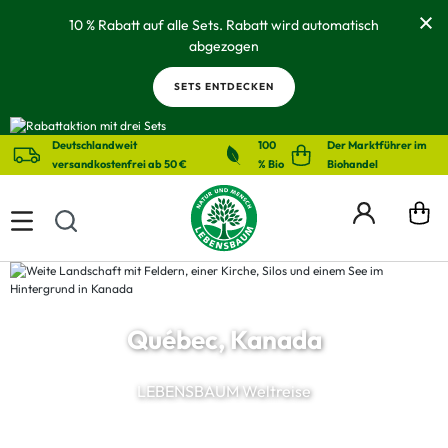
alt springen
10 % Rabatt auf alle Sets. Rabatt wird automatisch
abgezogen
SETS ENTDECKEN
Deutschlandweit
100
Der Marktführer im
versandkostenfrei ab 50 €
% Bio
Biohandel
Québec, Kanada
LEBENSBAUM Weltreise