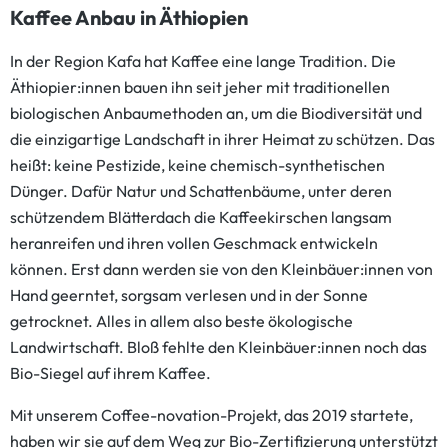
Kaffee Anbau in Äthiopien
Dieses Produkt verlässt bald das
Sortiment und macht Platz für neue
In der Region Kafa hat Kaffee eine lange Tradition. Die
LEBENSBAUM Produkte.
Äthiopier:innen bauen ihn seit jeher mit traditionellen
biologischen Anbaumethoden an, um die Biodiversität und
die einzigartige Landschaft in ihrer Heimat zu schützen. Das
heißt: keine Pestizide, keine chemisch-synthetischen
Dünger. Dafür Natur und Schattenbäume, unter deren
schützendem Blätterdach die Kaffeekirschen langsam
heranreifen und ihren vollen Geschmack entwickeln
können. Erst dann werden sie von den Kleinbäuer:innen von
Hand geerntet, sorgsam verlesen und in der Sonne
getrocknet. Alles in allem also beste ökologische
Landwirtschaft. Bloß fehlte den Kleinbäuer:innen noch das
Bio-Siegel auf ihrem Kaffee.
Mit unserem Coffee-novation-Projekt, das 2019 startete,
haben wir sie auf dem Weg zur Bio-Zertifizierung unterstützt