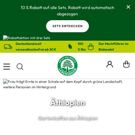
alt springen
10 % Rabatt auf alle Sets. Rabatt wird automatisch
abgezogen
SETS ENTDECKEN
Deutschlandweit
100
Der Marktführer im
versandkostenfrei ab 50 €
% Bio
Biohandel
Äthiopien
Gartenkaffee aus Äthiopien