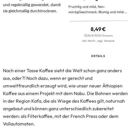
und regelmäßig gewendet, damit
Fruchtig und mild, fein-
sie gleichmäßig durchtrocknen.
würzigGeschmack: Blumig und mild:
ein erlesener Bio-Kaffee, dessen fein-
würziges Aroma sich langsam
entfaltet.Herkunft: Äthiopien, Kafa-
8,49 €
Biosphärenreservat. Gemeinsam mit
33,96 €/1000 Gramm
dem NABU e.V. haben wir
inkl. MwSt., zzgl. Versand
Kleinbäuer:innen auf dem Weg zur
Bio-Zertifizierung unterstützt, beraten
sie zu nachhaltigen Anbaumethoden
DETAILS
und fördern die Kooperativen im
Anbau des Gartenkaffees. Anbau:
Nach einer Tasse Kaffee sieht die Welt schon ganz anders
Nach traditionellen biologischen
Methoden - zum Schutz der
aus, oder?! Noch dazu, wenn er gerecht und
Artenvielfalt. Unter
umweltfreundlich erzeugt wird, wie unser neuer Äthiopien
schattenspendenden Bäumen reifen
die Kaffeekirschen langsam
Kaffee aus einem Projekt mit dem Nabu. Die Bohnen werden
heran.Ernte: Von Hand, so werden
in der Region Kafa, die als Wiege des Kaffees gilt, naturnah
nur die reifen Kaffeekirschen geerntet
und sorgsam verlesen. Röstung: In
angebaut und können ganz unterschiedlich zubereitet
einer der ältesten Bio-Röstereien
werden: als Filterkaffee, mit der French Press oder dem
Deutschlands. Die hochwertigen
Kaffeebohnen werden langsam und
Vollautomaten.
schonend veredelt.