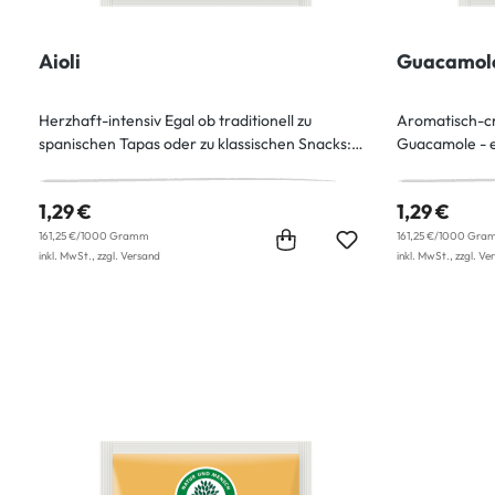
Aioli
Guacamol
Herzhaft-intensiv Egal ob traditionell zu
Aromatisch-c
spanischen Tapas oder zu klassischen Snacks:
Guacamole - e
Aioli ist ein echtes Multitalent. Mit dieser pikant-
Dips. In dies
würzigen Mischung aus aromatischem
aromatischer 
1,29 €
1,29 €
Knoblauch und spritziger Limette gelingt sie im
scharfer Chil
Handumdrehen. Eine kulinarische Reise in
Frische sorgt 
161,25 €/1000 Gramm
161,25 €/1000 Gra
inkl. MwSt., zzgl. Versand
inkl. MwSt., zzgl. Ve
mediterrane Gefilde.
cremige Basis,
Brokkoli. Und
Dippen!