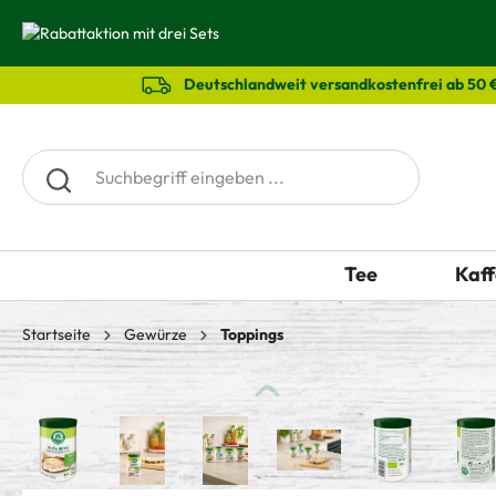
springen
Zur Hauptnavigation springen
Deutschlandweit versandkostenfrei ab 50 
Tee
Kaff
Startseite
Gewürze
Toppings
Bildergalerie überspringen