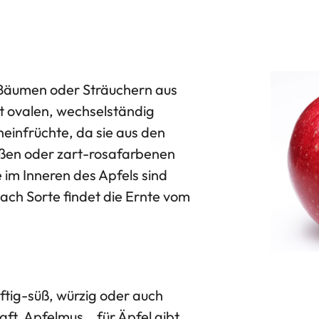
Bäumen oder Sträuchern aus
t ovalen, wechselständig
heinfrüchte, da sie aus den
ißen oder zart-rosafarbenen
im Inneren des Apfels sind
ch Sorte findet die Ernte vom
ftig-süß, würzig oder auch
aft, Apfelmus… für Äpfel gibt