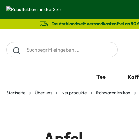
springen
Zur Hauptnavigation springen
Deutschlandweit versandkostenfrei ab 50 
Tee
Kaff
Startseite
Über uns
Neuprodukte
Rohwarenlexikon
Apfel