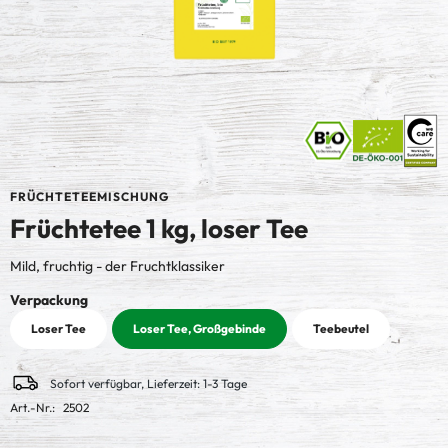
FRÜCHTETEEMISCHUNG
Früchtetee 1 kg, loser Tee
Mild, fruchtig - der Fruchtklassiker
auswählen
Verpackung
Loser Tee
Loser Tee, Großgebinde
Teebeutel
Sofort verfügbar, Lieferzeit: 1-3 Tage
Art.-Nr.:
2502