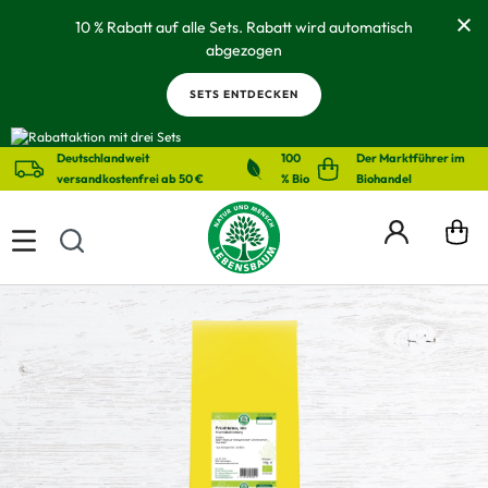
alt springen
10 % Rabatt auf alle Sets. Rabatt wird automatisch
abgezogen
SETS ENTDECKEN
Deutschlandweit
100
Der Marktführer im
versandkostenfrei ab 50 €
% Bio
Biohandel
Bildergalerie überspringen