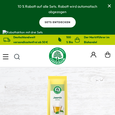
alt springen
10 % Rabatt auf alle Sets. Rabatt wird automatisch
abgezogen
SETS ENTDECKEN
Deutschlandweit
100
Der Marktführer im
versandkostenfrei ab 50 €
% Bio
Biohandel
Bildergalerie überspringen