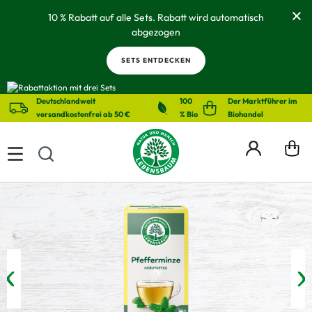
alt springen
10 % Rabatt auf alle Sets. Rabatt wird automatisch
abgezogen
SETS ENTDECKEN
Deutschlandweit
100
Der Marktführer im
versandkostenfrei ab 50 €
% Bio
Biohandel
Bildergalerie überspringen