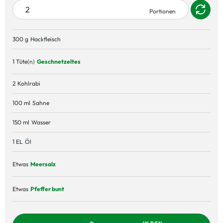
300 g
Hackfleisch
1 Tüte(n)
Geschnetzeltes
2
Kohlrabi
100 ml
Sahne
150 ml
Wasser
1 EL
Öl
Etwas
Meersalz
Etwas
Pfeffer bunt