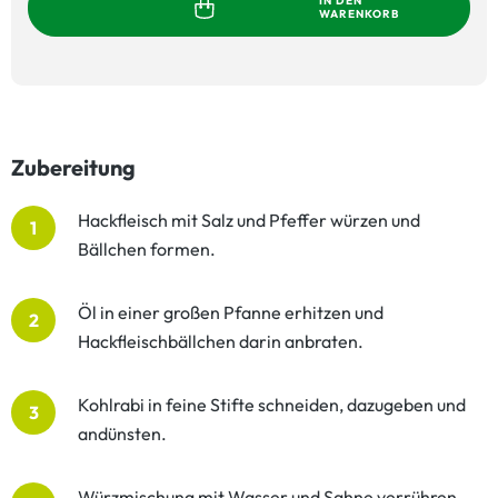
IN DEN
WARENKORB
Zubereitung
Hackfleisch mit Salz und Pfeffer würzen und
1
Bällchen formen.
Öl in einer großen Pfanne erhitzen und
2
Hackfleischbällchen darin anbraten.
Kohlrabi in feine Stifte schneiden, dazugeben und
3
andünsten.
Würzmischung mit Wasser und Sahne verrühren,