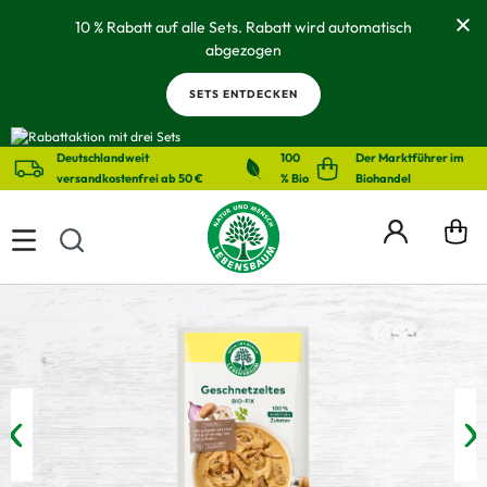
alt springen
10 % Rabatt auf alle Sets. Rabatt wird automatisch
abgezogen
SETS ENTDECKEN
Deutschlandweit
100
Der Marktführer im
versandkostenfrei ab 50 €
% Bio
Biohandel
Bildergalerie überspringen