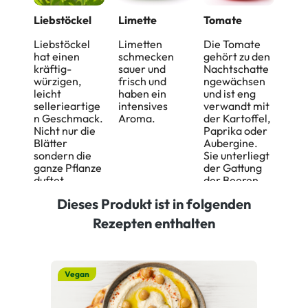
Liebstöckel
Limette
Tomate
Liebstöckel
Limetten
Die Tomate
hat einen
schmecken
gehört zu den
kräftig-
sauer und
Nachtschatte
würzigen,
frisch und
ngewächsen
leicht
haben ein
und ist eng
sellerieartige
intensives
verwandt mit
n Geschmack.
Aroma.
der Kartoffel,
Nicht nur die
Paprika oder
Blätter
Aubergine.
sondern die
Sie unterliegt
ganze Pflanze
der Gattung
duftet
der Beeren
aromatisch.
und hat einen
Dieses Produkt ist in folgenden
leicht
würzigen,
Rezepten enthalten
frischen
Geschmack.
Vegan