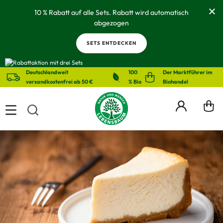
alt springen
10 % Rabatt auf alle Sets. Rabatt wird automatisch
abgezogen
SETS ENTDECKEN
Deutschlandweit
100
Der Marktführer im
versandkostenfrei ab 50 €
% Bio
Biohandel