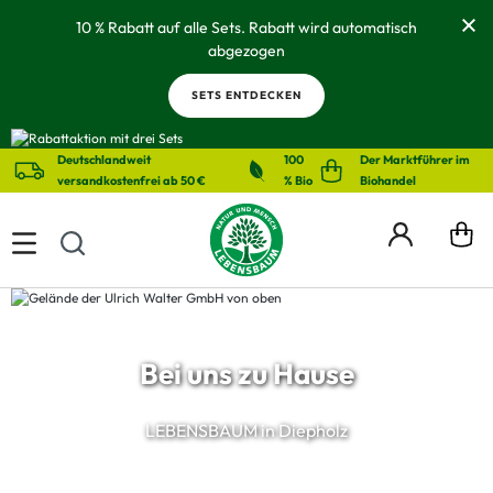
alt springen
10 % Rabatt auf alle Sets. Rabatt wird automatisch
abgezogen
SETS ENTDECKEN
Deutschlandweit
100
Der Marktführer im
versandkostenfrei ab 50 €
% Bio
Biohandel
Bei uns zu Hause
LEBENSBAUM in Diepholz