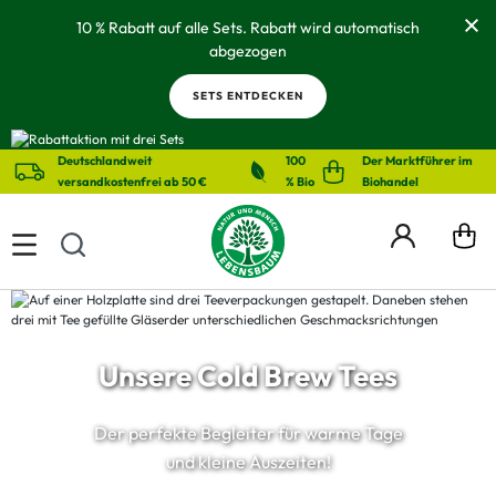
alt springen
10 % Rabatt auf alle Sets. Rabatt wird automatisch
abgezogen
SETS ENTDECKEN
Deutschlandweit
100
Der Marktführer im
versandkostenfrei ab 50 €
% Bio
Biohandel
Unsere Cold Brew Tees
Der perfekte Begleiter für warme Tage
und kleine Auszeiten!