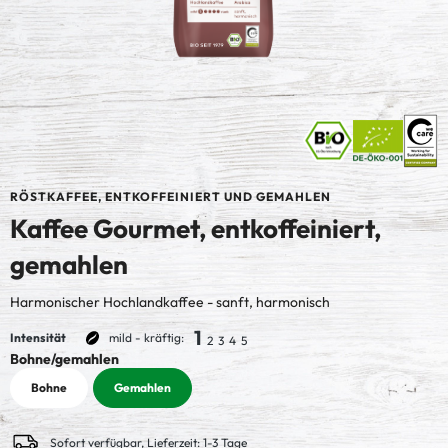
RÖSTKAFFEE, ENTKOFFEINIERT UND GEMAHLEN
Kaffee Gourmet, entkoffeiniert,
gemahlen
Harmonischer Hochlandkaffee - sanft, harmonisch
1
Intensität
mild - kräftig:
2
3
4
5
auswählen
Bohne/gemahlen
Bohne
Gemahlen
Sofort verfügbar, Lieferzeit: 1-3 Tage