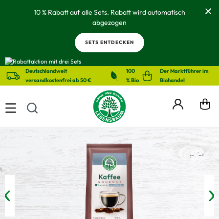
alt springen
10 % Rabatt auf alle Sets. Rabatt wird automatisch
abgezogen
SETS ENTDECKEN
Deutschlandweit
100
Der Marktführer im
versandkostenfrei ab 50 €
% Bio
Biohandel
Bildergalerie überspringen