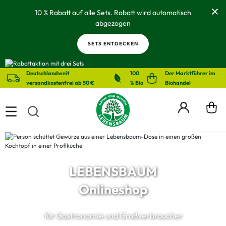
alt springen
10 % Rabatt auf alle Sets. Rabatt wird automatisch
abgezogen
SETS ENTDECKEN
Deutschlandweit
100
Der Marktführer im
versandkostenfrei ab 50 €
% Bio
Biohandel
LEBENSBAUM
Onlineshop
für Gastronomie und Großverbraucher