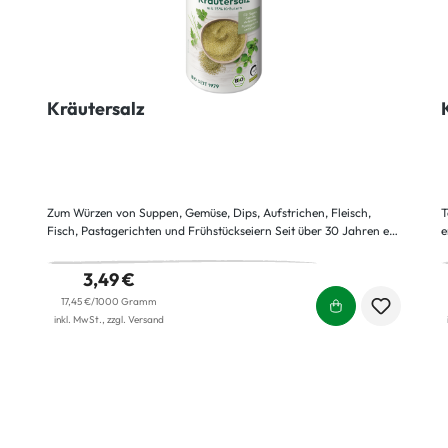
Kräutersalz
Zum Würzen von Suppen, Gemüse, Dips, Aufstrichen, Fleisch,
T
Fisch, Pastagerichten und Frühstückseiern Seit über 30 Jahren ein
e
milder Alleskönner – vom Frühstücksei bis zur Möhrensuppe. Eine
d
bunte Vielfalt rund um Kräuterklassiker wie Petersilie und Majoran
w
3,49 €
leistet hier ihren unverzichtbaren Beitrag zur herzhaften Küche.
G
17,45 €/1000 Gramm
o
inkl. MwSt., zzgl. Versand
B