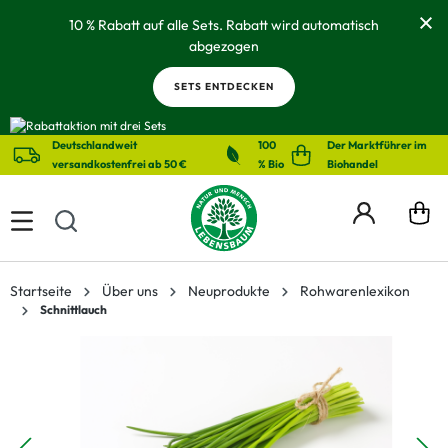
alt springen
10 % Rabatt auf alle Sets. Rabatt wird automatisch
abgezogen
SETS ENTDECKEN
Deutschlandweit
100
Der Marktführer im
versandkostenfrei ab 50 €
% Bio
Biohandel
Startseite
Über uns
Neuprodukte
Rohwarenlexikon
Schnittlauch