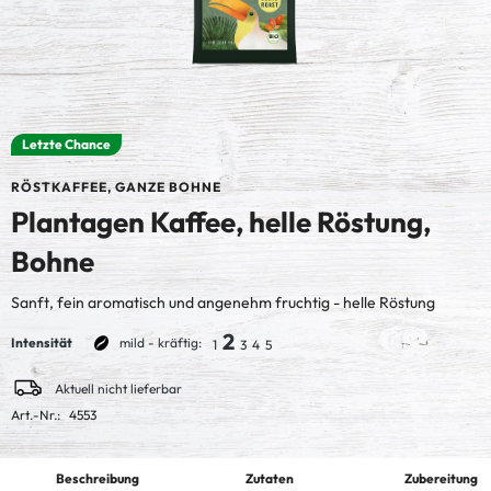
Letzte Chance
RÖSTKAFFEE, GANZE BOHNE
Plantagen Kaffee, helle Röstung,
Bohne
Sanft, fein aromatisch und angenehm fruchtig - helle Röstung
2
Intensität
mild - kräftig:
1
3
4
5
Aktuell nicht lieferbar
Art.-Nr.:
4553
Beschreibung
Zutaten
Zubereitung