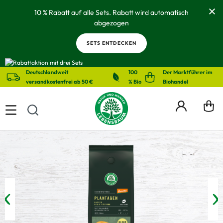
alt springen
10 % Rabatt auf alle Sets. Rabatt wird automatisch
abgezogen
SETS ENTDECKEN
Deutschlandweit
100
Der Marktführer im
versandkostenfrei ab 50 €
% Bio
Biohandel
Bildergalerie überspringen