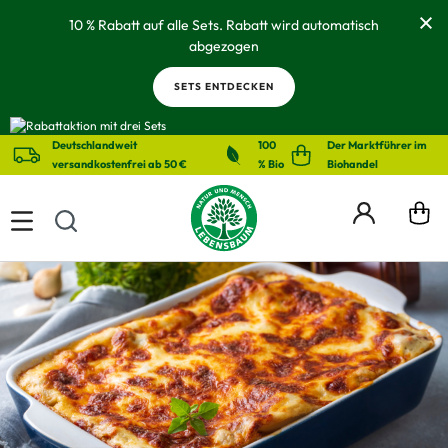
alt springen
10 % Rabatt auf alle Sets. Rabatt wird automatisch
abgezogen
SETS ENTDECKEN
Deutschlandweit
100
Der Marktführer im
versandkostenfrei ab 50 €
% Bio
Biohandel