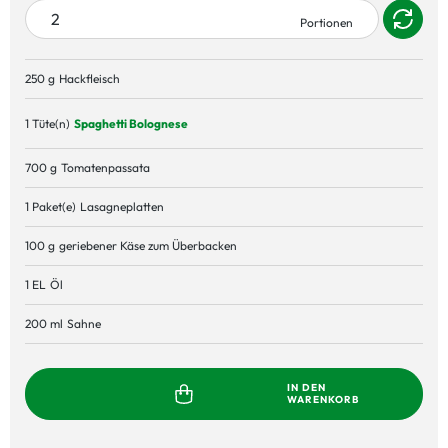
250 g
Hackfleisch
1 Tüte(n)
Spaghetti Bolognese
700 g
Tomatenpassata
1 Paket(e)
Lasagneplatten
100 g
geriebener Käse zum Überbacken
1 EL
Öl
200 ml
Sahne
IN DEN
WARENKORB