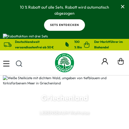
alt springen
10 % Rabatt auf alle Sets. Rabatt wird automatisch
abgezogen
SETS ENTDECKEN
Deutschlandweit
100
Der Marktführer im
versandkostenfrei ab 50 €
% Bio
Biohandel
Griechenland
LEBENSBAUM Weltreise