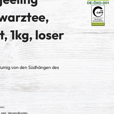
warztee,
t, 1kg, loser
blumig von den Südhängen des
amm
. zzgl. Versandkosten