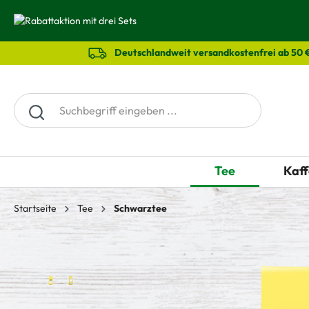
springen
Zur Hauptnavigation springen
Deutschlandweit versandkostenfrei ab 50 
Tee
Kaff
Startseite
Tee
Schwarztee
Bildergalerie überspringen