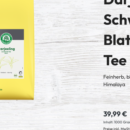
Sch
Blat
Tee
Feinherb, 
Himalaya
39,99 €
Inhalt:
1000 Gr
Preise inkl. MwSt