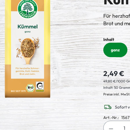
Für herzha
Brot und m
auswäh
Inhalt
ganz
2,49 €
49,80 €/1000 
Inhalt:
50 Gram
Preise inkl. MwSt
Sofort v
Art.-Nr.:
1567
Produkt 