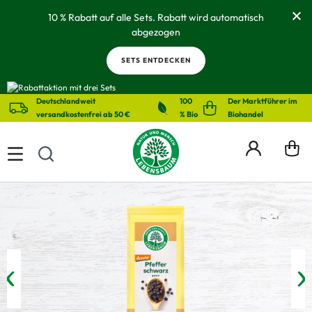
alt springen
10 % Rabatt auf alle Sets. Rabatt wird automatisch
abgezogen
SETS ENTDECKEN
Deutschlandweit
100
Der Marktführer im
versandkostenfrei ab 50 €
% Bio
Biohandel
Bildergalerie überspringen