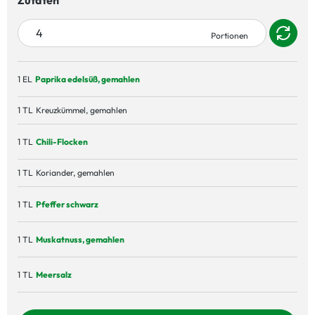
Zutaten
1 EL
Paprika edelsüß, gemahlen
1 TL
Kreuzkümmel, gemahlen
1 TL
Chili-Flocken
1 TL
Koriander, gemahlen
1 TL
Pfeffer schwarz
1 TL
Muskatnuss, gemahlen
1 TL
Meersalz