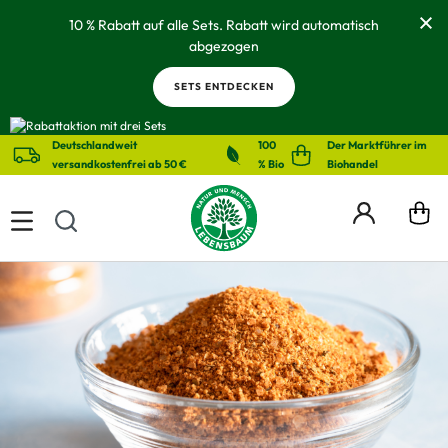
alt springen
10 % Rabatt auf alle Sets. Rabatt wird automatisch
abgezogen
SETS ENTDECKEN
Deutschlandweit
100
Der Marktführer im
versandkostenfrei ab 50 €
% Bio
Biohandel