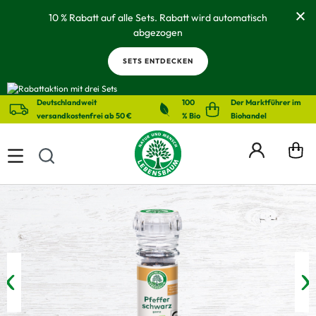
alt springen
10 % Rabatt auf alle Sets. Rabatt wird automatisch
abgezogen
SETS ENTDECKEN
Deutschlandweit
100
Der Marktführer im
versandkostenfrei ab 50 €
% Bio
Biohandel
Bildergalerie überspringen